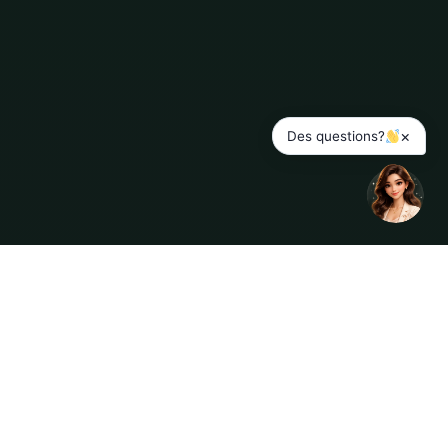
×
Des questions?
ENGLISH
MENU
SERVICES
BOOK
COMPTE