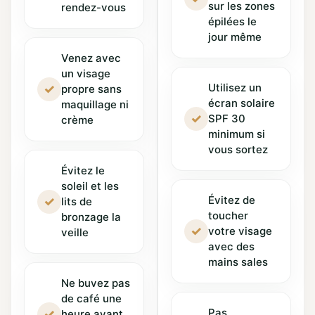
sur les zones
rendez-vous
épilées le
jour même
Venez avec
un visage
Utilisez un
✓
propre sans
écran solaire
maquillage ni
✓
SPF 30
crème
minimum si
vous sortez
Évitez le
soleil et les
Évitez de
✓
lits de
toucher
bronzage la
✓
votre visage
veille
avec des
mains sales
Ne buvez pas
de café une
Pas
✓
heure avant