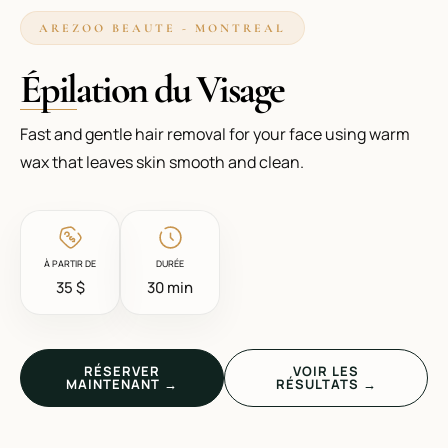
AREZOO BEAUTE - MONTREAL
Épilation du Visage
Fast and gentle hair removal for your face using warm
wax that leaves skin smooth and clean.
À PARTIR DE
DURÉE
35 $
30 min
RÉSERVER
VOIR LES
MAINTENANT →
RÉSULTATS →