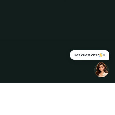
×
Des questions?
ENGLISH
MENU
SERVICES
BOOK
COMPTE