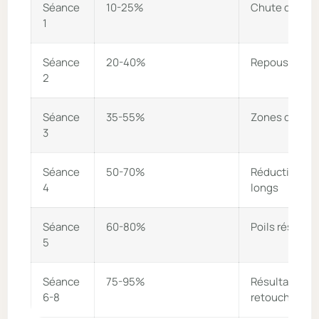
Séance
10-25%
Chute des poi
1
Séance
20-40%
Repousse plus
2
Séance
35-55%
Zones de peau
3
Séance
50-70%
Réduction no
4
longs
Séance
60-80%
Poils résiduel
5
Séance
75-95%
Résultats
6-8
retouches oc